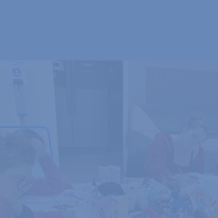
rapie est une méthode dynamique
 l'équilibre. Elle agit comme un
t le visible de l’œuvre.
dimensions :
ansformer la sensibilité en une
orme aux émotions là où les