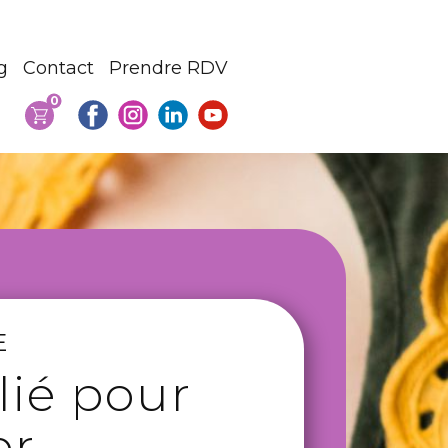
g
Contact
Prendre RDV
0
E
lié pour
er