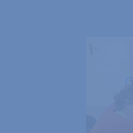
L’art pour dire l’indicible:
L’art-thé
qui utilise la création pour restaurer
pont entre l’indicible du ressenti e
Dans ma pratique, je distingue deux 
L’art comme soin :
Pour apaiser et tr
force constructive.
L’art comme médium :
Pour donner f
mots s'arrêtent.